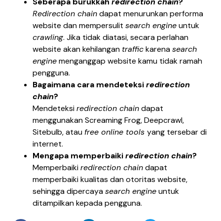
Seberapa burukkah
redirection chain
?
Redirection chain
dapat menurunkan performa
website dan mempersulit
search engine
untuk
crawling
. Jika tidak diatasi, secara perlahan
website akan kehilangan
traffic
karena
search
engine
menganggap website kamu tidak ramah
pengguna.
Bagaimana cara mendeteksi
redirection
chain
?
Mendeteksi
redirection chain
dapat
menggunakan Screaming Frog, Deepcrawl,
Sitebulb, atau
free online tools
yang tersebar di
internet.
Mengapa memperbaiki
redirection chain
?
Memperbaiki
redirection chain
dapat
memperbaiki kualitas dan otoritas website,
sehingga dipercaya
search engine
untuk
ditampilkan kepada pengguna.