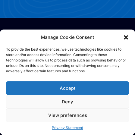
Manage Cookie Consent
To provide the best experiences, we use technologies like cookies to
store and/or access device information. Consenting to these
technologies will allow us to process data such as browsing behavior or
Perusahan
unique IDs on this site. Not consenting or withdrawing consent, may
adversely affect certain features and functions.
Kontak
Tentang
Accept
Karir
We are hiring!
Deny
Sumber
View preferences
Syarat Layanan
Kebijakan Pribadi
Privacy Statement