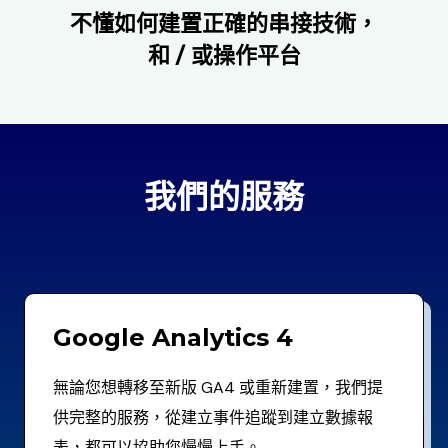
不懂如何建置正確的串接技術，
和 / 或操作平台
我們的服務
Google Analytics 4
無論您想轉移至新版 GA4 或重新建置，我們提
供完整的服務，從建立事件追蹤到建立數據報
表，都可以協助您慢慢上手。