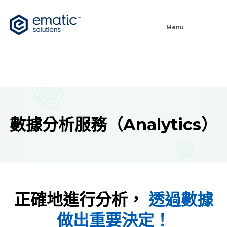
Menu
數據分析服務（Analytics）
正確地進行分析，
透過數據
做出重要決定！