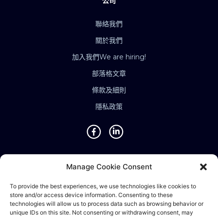
公司
聯絡我們
關於我們
加入我們
We are hiring!
部落格文章
條款及細則
隱私政策
地點
Manage Cookie Consent
新加坡 • 馬來西亞 • 印度 • 越南 • 泰國 • 菲律賓 • 台灣 • 香
To provide the best experiences, we use technologies like cookies to
store and/or access device information. Consenting to these
港 • 波斯尼亞 • 英國 • 中國
technologies will allow us to process data such as browsing behavior or
unique IDs on this site. Not consenting or withdrawing consent, may