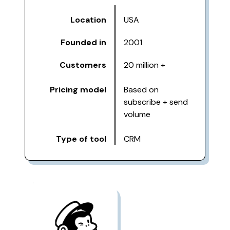
Location
USA
Founded in
2001
Customers
20 million +
Pricing model
Based on
subscribe + send
volume
Type of tool
CRM