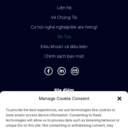
Liên hệ
Về Chúng Tôi
Cơ hội nghề nghiệp
We are hiring!
Tin Tức
Điều khoản và điều kiện
Chính sách bảo mật
Địa điểm
Manage Cookie Consent
Singapore • Malaysia • Indonesia • Vietnam •
Thailand • Philippines • Taiwan • Hong Kong •
To provide the best experiences, we use technologies like cookies to
store and/or access device information. Consenting to these
Bosnia • United Kingdom • China
technologies will allow us to process data such as browsing behavior or
unique IDs on this site. Not consenting or withdrawing consent, may