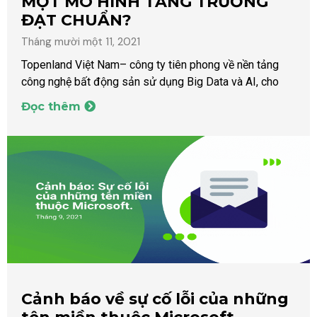
MỘT MÔ HÌNH TĂNG TRƯỞNG
ĐẠT CHUẨN?
Tháng mười một 11, 2021
Topenland Việt Nam– công ty tiên phong về nền tảng
công nghệ bất động sản sử dụng Big Data và AI, cho
Đọc thêm
Cảnh báo về sự cố lỗi của những