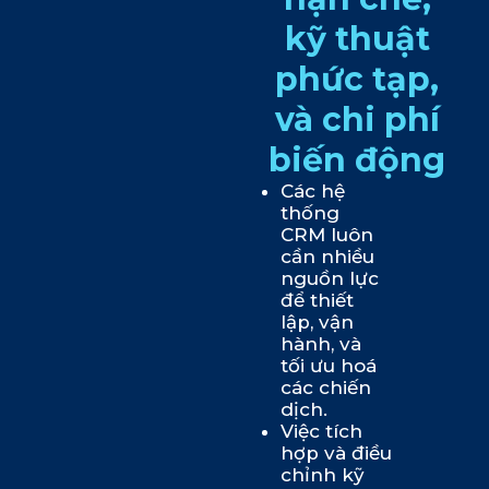
kỹ thuật
phức tạp,
và chi phí
biến động
Các hệ
thống
CRM luôn
cần nhiều
nguồn lực
để thiết
lập, vận
hành, và
tối ưu hoá
các chiến
dịch.
Việc tích
hợp và điều
chỉnh kỹ