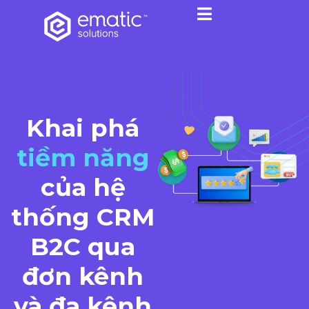
Khai phá
tiềm năng
của hệ
thống CRM
B2C qua
đơn kênh
và đa kênh