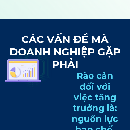
CÁC VẤN ĐỀ MÀ
DOANH NGHIỆP GẶP
PHẢI
Rào cản
đối với
việc tăng
trưởng là:
nguồn lực
hạn chế,