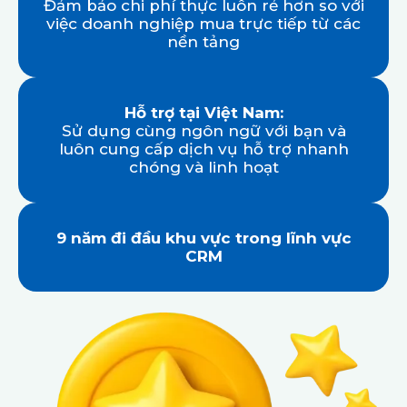
Đảm bảo chi phí thực luôn rẻ hơn so với
việc doanh nghiệp mua trực tiếp từ các
nền tảng
Hỗ trợ tại Việt Nam:
Sử dụng cùng ngôn ngữ với bạn và
luôn cung cấp dịch vụ hỗ trợ nhanh
chóng và linh hoạt
9 năm đi đầu khu vực trong lĩnh vực
CRM