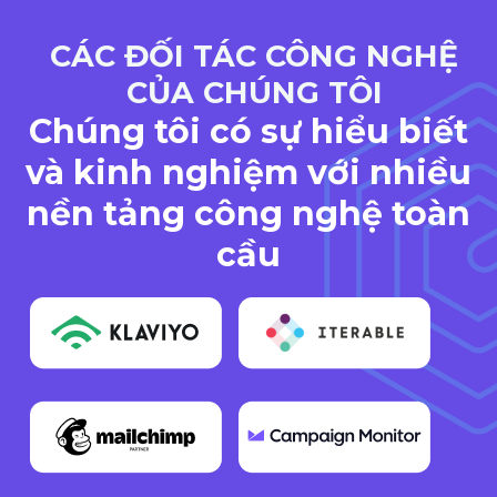
CÁC ĐỐI TÁC CÔNG NGHỆ
CỦA CHÚNG TÔI
Chúng tôi có sự hiểu biết
và kinh nghiệm với nhiều
nền tảng công nghệ toàn
cầu