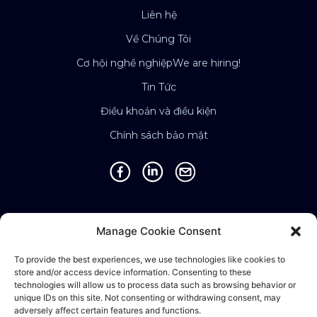
Liên hệ
Về Chúng Tôi
Cơ hội nghề nghiệp
We are hiring!
Tin Tức
Điều khoản và điều kiện
Chính sách bảo mật
Địa điểm
Manage Cookie Consent
Singapore • Malaysia • Indonesia • Vietnam •
To provide the best experiences, we use technologies like cookies to
Thailand • Philippines • Taiwan • Hong Kong •
store and/or access device information. Consenting to these
Bosnia • United Kingdom • China
technologies will allow us to process data such as browsing behavior or
unique IDs on this site. Not consenting or withdrawing consent, may
adversely affect certain features and functions.