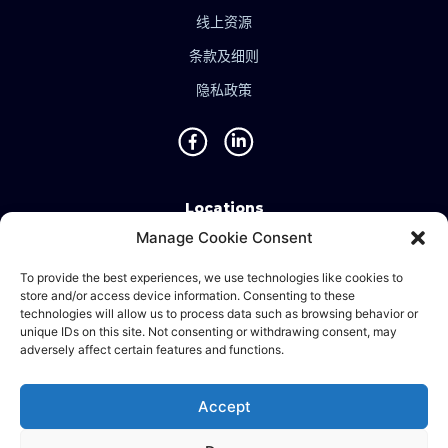
线上资源
条款及细则
隐私政策
Locations
Manage Cookie Consent
Singapore • Malaysia • Indonesia • Vietnam • Thailand
• Philippines • Taiwan • Hong Kong • Bosnia • United
To provide the best experiences, we use technologies like cookies to
store and/or access device information. Consenting to these
Kingdom • China
technologies will allow us to process data such as browsing behavior or
unique IDs on this site. Not consenting or withdrawing consent, may
adversely affect certain features and functions.
©2024 Ematic Solutions Pte. Ltd.
Accept
Company Registration No./UEN:
201111609G