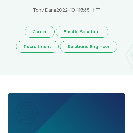
Tony Dang
2022-10-11
5:35 下午
Career
Ematic Solutions
Recruitment
Solutions Engineer
Taiwan