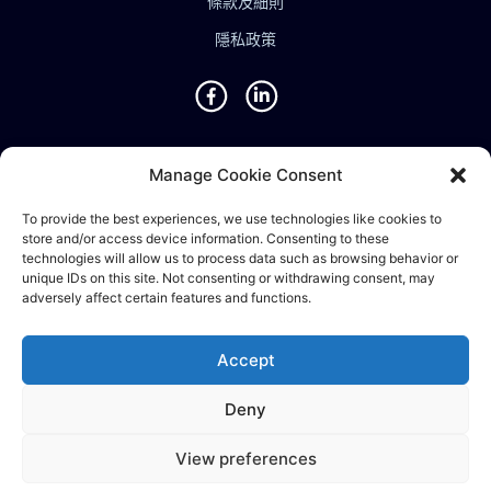
條款及細則
隱私政策
地點
Manage Cookie Consent
新加坡 • 馬來西亞 • 印度 • 越南 • 泰國 • 菲律賓 • 台灣 • 香
To provide the best experiences, we use technologies like cookies to
store and/or access device information. Consenting to these
港 • 波斯尼亞 • 英國 • 中國
technologies will allow us to process data such as browsing behavior or
unique IDs on this site. Not consenting or withdrawing consent, may
adversely affect certain features and functions.
©2024 Ematic Solutions Pte. Ltd.
Accept
Company Registration No./UEN:
201111609G
Deny
English
中文 (台灣)
View preferences