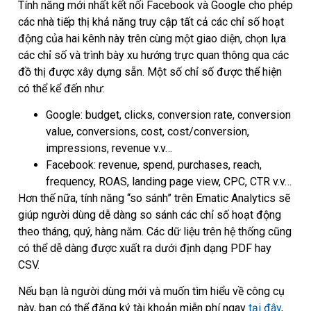
Tính năng mới nhất kết nối Facebook và Google cho phép
các nhà tiếp thị khả năng truy cập tất cả các chỉ số hoạt
động của hai kênh này trên cùng một giao diện, chọn lựa
các chỉ số và trình bày xu hướng trực quan thông qua các
đồ thị được xây dựng sẵn. Một số chỉ số được thể hiện
có thể kể đến như:
Google: budget, clicks, conversion rate, conversion
value, conversions, cost, cost/conversion,
impressions, revenue v.v…
Facebook: revenue, spend, purchases, reach,
frequency, ROAS, landing page view, CPC, CTR v.v…
Hơn thế nữa, tính năng “so sánh” trên Ematic Analytics sẽ
giúp người dùng dễ dàng so sánh các chỉ số hoạt động
theo tháng, quý, hàng năm. Các dữ liệu trên hệ thống cũng
có thể dễ dàng được xuất ra dưới định dạng PDF hay
CSV.
Nếu bạn là người dùng mới và muốn tìm hiểu về công cụ
này, bạn có thể đăng ký tài khoản miễn phí ngay
tại đây
,