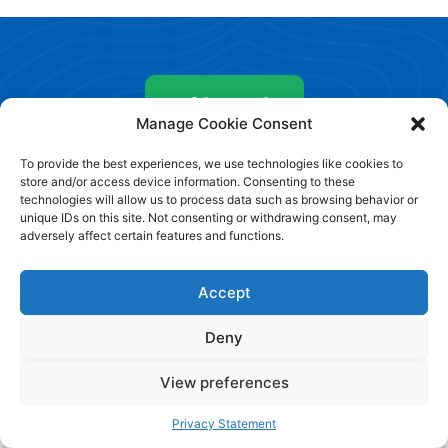
Liên hệ
Manage Cookie Consent
To provide the best experiences, we use technologies like cookies to
để nhận được những xu hướng
store and/or access device information. Consenting to these
mới nhất!
technologies will allow us to process data such as browsing behavior or
unique IDs on this site. Not consenting or withdrawing consent, may
adversely affect certain features and functions.
Accept
Deny
View preferences
Privacy Statement